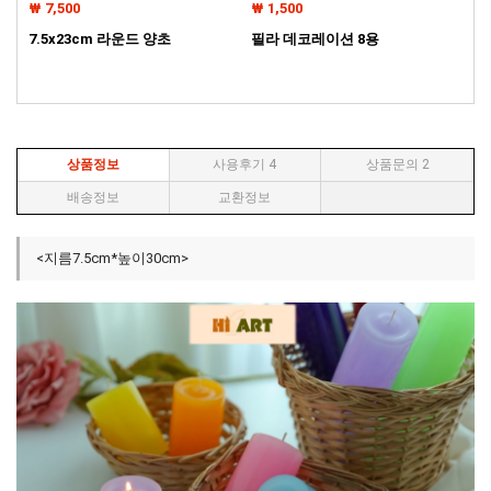
₩ 1,500
₩ 12,000
₩ 
필라 데코레이션 8용
웨딩실린더글라스40
웨
상품정보
사용후기
4
상품문의
2
배송정보
교환정보
<지름7.5cm*높이30cm>