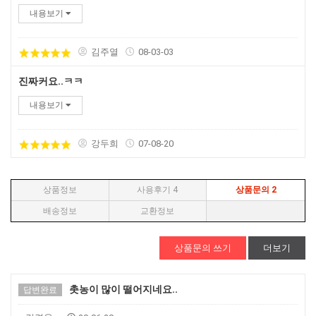
내용보기
김주열
08-03-03
진짜커요..ㅋㅋ
내용보기
강두희
07-08-20
상품정보
사용후기
4
상품문의
2
배송정보
교환정보
상품문의 쓰기
더보기
촛농이 많이 떨어지네요..
답변완료