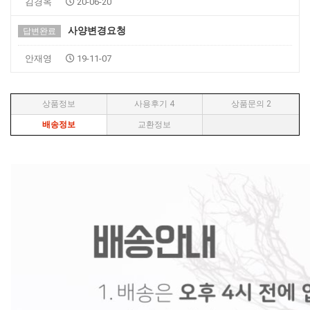
김경옥
20-06-20
사양변경요청
답변완료
안재영
19-11-07
상품정보
사용후기
4
상품문의
2
배송정보
교환정보