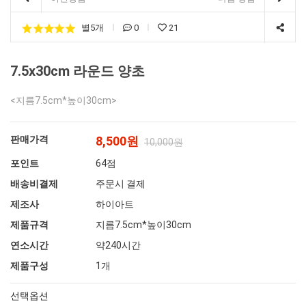
별5개
0
21
7.5x30cm 라운드 양초
<지름7.5cm*높이30cm>
판매가격
8,500원
10,000원
포인트
64점
배송비결제
주문시 결제
제조사
하이아트
제품규격
지름7.5cm*높이30cm
연소시간
약240시간
제품구성
1개
선택옵션